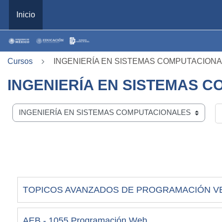
Saltar al contenido principal
Inicio
Cursos
INGENIERÍA EN SISTEMAS COMPUTACION
INGENIERÍA EN SISTEMAS 
ategorías
B
TOPICOS AVANZADOS DE PROGRAMACIÓN V
AEB - 1055 Programación Web