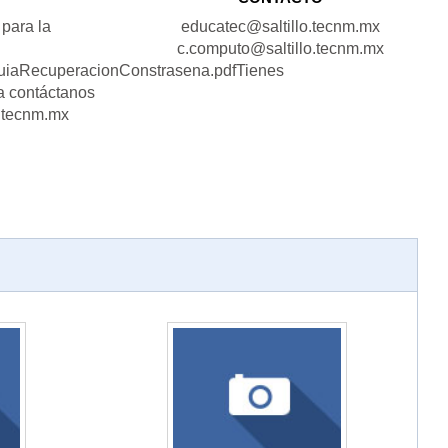
para la
educatec@saltillo.tecnm.mx
c.computo@saltillo.tecnm.mx
f/GuiaRecuperacionConstrasena.pdfTienes
a contáctanos
o.tecnm.mx