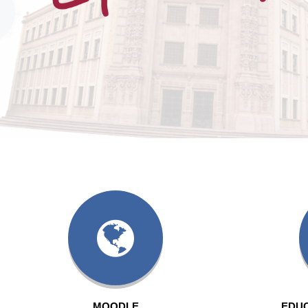
MOODLE
EDUC