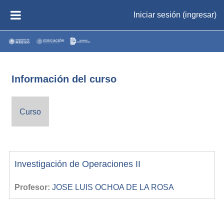
Saltar al contenido principal
Iniciar sesión (ingresar)
PÁNEL LATERAL
Información del curso
Curso
Investigación de Operaciones II
Profesor:
JOSE LUIS OCHOA DE LA ROSA